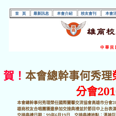
首
頁
最新訊息
本會介紹
校友會刊
本會
中 華 民
賀！
本會總幹事何秀理
分會201
本會總幹事何秀理榮任國際蘭馨交流協會高雄市分會2010
雄商校友合唱團獲邀參加交接典禮並於節目中上台表演
交接典禮日期：99年6月19日 交接典禮地點：漢神