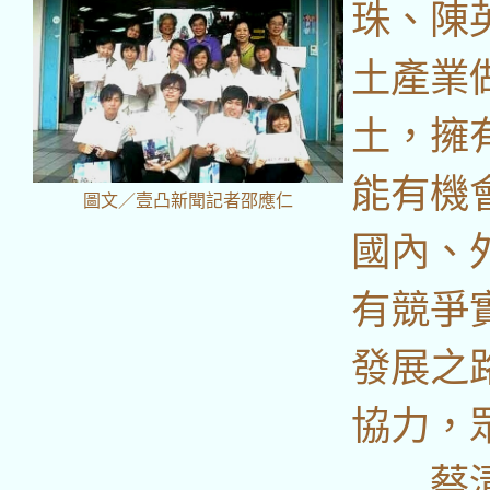
珠、陳
土產業
土，擁
能有機
圖文／
壹凸新聞
記者邵應仁
國內、
有競爭
發展之
協力，
蔡清華