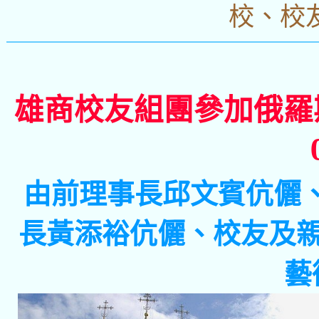
校、校
雄
商校友組團參加俄羅斯人
由前理事長邱文賓伉儷
長黃添裕伉儷、校友及親
藝