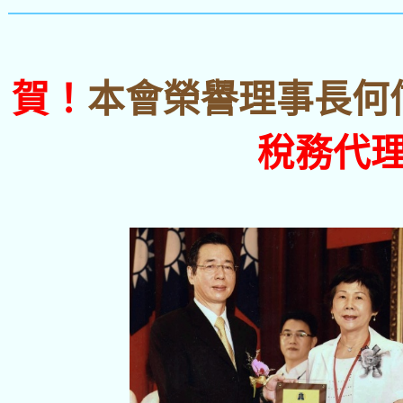
賀！
本會榮譽理事長何
稅務代