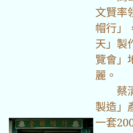
文賢率
帽行」
天」製
覽會」
麗。
蔡清華
製造」
一套2