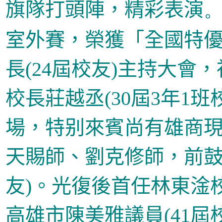
旗隊打頭陣，精彩表演
。
室外賽，榮獲「全國特優
長
(24
屆校友
)
主持大會，
校長莊越丞
(30
屆
3
年
1
班
場，特别來賓尚有雄商
天賜師、劉克修師，前
友
)
。光復後首任林東淦
高雄市陳美雅議員
(41
屆