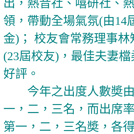
出，熱音社、嘻研社、
領，帶動全場氣氛
(
由
14
金
)
； 校友會常務理事林
(
23
屆校友)，最佳夫妻
好評。
今年之出度人數奬
一，二，三名，而出席
第一，二，三名奬，各