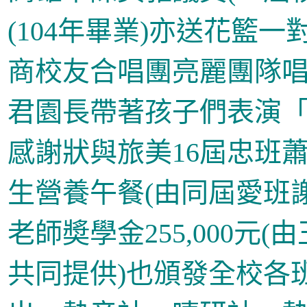
(104
年畢業
)
亦送花籃一
商校友合唱團亮麗團隊
君園長帶著孩子們表演
感謝狀與旅美
16
屆忠班
生營養午餐
(
由同屆愛班
老師奬學金
255,000
元
(
由
共同提供
)
也頒發全校各