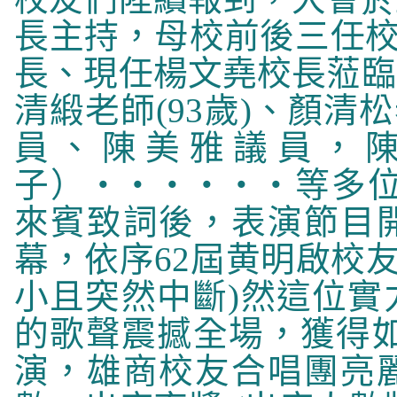
長主持，母校前後三任校
長、現任楊文堯校長蒞臨
清緞老師
(93
歲)、顏清
員、陳美雅議員，
子）‧‧‧‧‧‧等多位
來賓致詞後，表演節目
幕，依序
62
屆黄明啟校友
小且突然中斷)然這位實
的歌聲震撼全場，獲得如
演，雄商校友合唱團亮