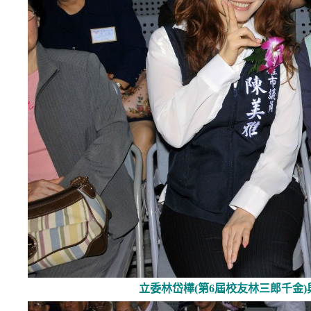
立
委林岱樺(第6屆校友林三郎千金)