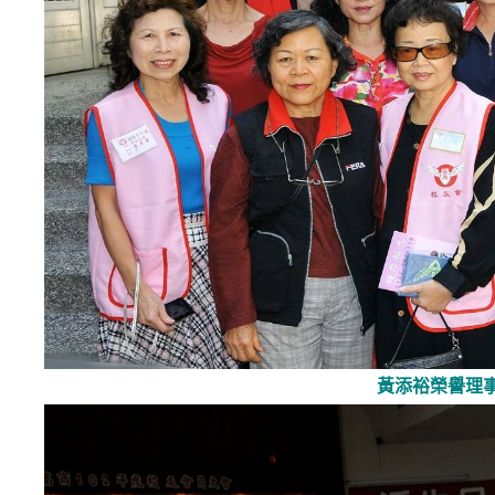
黃
添裕榮譽理事