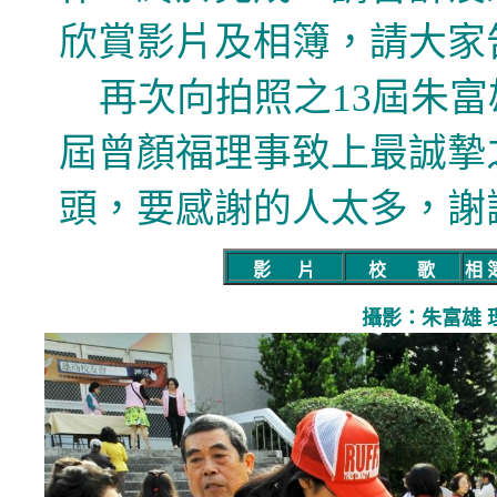
欣賞影片及相簿，請大
家
再次向拍照之13屆朱富
屆曾顏福理事致上最誠摯
頭，要感謝的人太多，謝謝
影 片
-
校 歌
-
相 
攝影：朱富雄 