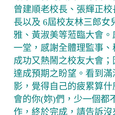
曾建順老校長、張輝正校
長以及
6屆校友林三郎女
雅、黃淑美等蒞臨
大會。
一堂，感謝全體理監事、
成功又熱鬧之
校友大會；
達成預期之盼望。看到
滿
影，覺得自己的疲累算什
會的你(妳)們，少一個
作，終於完成，請告訴沒